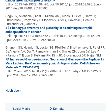
cancer after radical prostatectomy
J Urol. 2015 Feb;193(2):484-90. doi: 10.1016/j.juro.2014.08.096. Epub
2014 Aug 30.
PMID:
25180792
Sagiv JY, Michaeli J, Assi S, Mishalian I, Kisos H, Levy L, Damti P,
Lumbroso D, Polyansky L, Sionov RV, Ariel A, Hovav AH, Henke E,
Fridlender ZG, Granot Z
Phenotypic diversity and plasticity in circulating neutrophil
subpopulations in cancer
Cell Rep. 2015 Feb 3;10(4):562-73. doi: 10.1016/j.celrep.2014.12.039.
Epub 2015 Jan 22.
PMID:
25620698
Ghanem SS, Heinrich G, Lester SG, Pfeiffer V, Bhattacharya S, Patel PR,
DeAngelis AM, Dai T, Ramakrishnan SK, Smiley ZN, Jung DY, Lee Y,
Kitamura T,
Ergun S, Kulkarni RN, Kim JK, Giovannucci DR, Najjar SM
Increased Glucose-induced Secretion of Glucagon-like Peptide-1 in
Mice Lacking the Carcinoembryonic Antigen-related Cell Adhesion
Molecule 2 (CEACAM2)
J Biol Chem. 2016 Jan 8;291(2):980-8. doi: 10.1074/jbc.M115.692582.
Epub 2015 Nov 19.
PMID:
26586918
Nach oben
Social Media
Kontakt