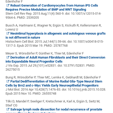
Edenhofer F
Robust Generation of Cardiomyocytes from Human iPS Cells
Requires Precise Modulation of BMP and WNT Signaling
Stem Cell Rev Rep. 2015 Aug;11(4):560-9. doi: 10.1007/s12015-014-
9564-6.
PMID:
2539205
Busch A, Hartmann E, Wagner N, Ergün S, Kickuth R, Kellersmann R,
Lorenz U
Neointimal hyperplasia in allogeneic and autologous venous grafts
is not different in nature
Histochem Cell Biol. 2015 Jul;144(1):59-66. doi: 10.1007/s00418-015-
1317-3. Epub 2015 Mar 19.
PMID:
25787768
Meyer S, Wörsdörfer P, Günther K, Thier M, Edenhofer F
Derivation of Adult Human Fibroblasts and their Direct Conversion
into Expandable Neural Progenitor Cells
J Vis Exp. 2015 Jul 29;(101):e52831. doi: 10.3791/52831.
PMID:
26275015
Bung R, Wörsdörfer P, Thier MC, Lemke K, Gebhardt M, Edenhofer F
Partial Dedifferentiation of Murine Radial Glia-Type Neural Stem
Cells by Brn2 and c-Myc Yields Early Neuroepithelial Progenitors
J Mol Biol. 2016 Apr 10;428(7):1476-83. doi: 10.1016/j.jmb.2015.10.028.
Epub 2015 Nov 10.
PMID:
26555748
Tilki D, Mandel P, Seeliger F, Kretschmer A, Karl A,
Ergün S, Seitz M,
Stief CG
Salvage lymph node dissection for nodal recurrence of prostate