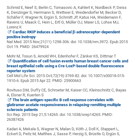
Schmid E, Neef S, Berlin C, Tomasovic A, Kahlert K, Nordbeck P, Deiss
K, Denzinger S, Herrmann S, Wettwer E, Weidendorfer M, Becker D,
Schäfer F, Wagner N, Ergün S, Schmitt JP, Katus HA, Weidemann F,
Ravens U, Maack C, Hein L, Ertl G, Müller OJ, Maier LS, Lohse MJ,
Lorenz K
Cardiac RKIP induces a beneficial β-adrenoceptor-dependent
positive inotropy
Nat Med. 2015 Nov;21(11):1298-306. doi: 10.1038/nm.3972. Epub 2015
Oct 19.
PMID:
26479924
Mohr M, Tosun S, Arnold WH, Edenhofer F, Zänker KS, Dittmar T
Quantification of cell fusion events human breast cancer cells and
breast epithelial cells using a Cre-LoxP-based double fluorescence
reporter system
Cell Mol Life Sci. 2015 Oct;72(19):3769-82. doi: 10.1007/s00018-015-
1910-6. Epub 2015 Apr 22.
PMID:
25900663
Rovituso DM, Duffy CE, Schroeter M, Kaiser CC, Kleinschnitz C, Bayas
A, Elsner R, Kuerten S
The brain antigen-specific B cell response correlates with
glatiramer acetate responsiveness in relapsing-remitting multiple
sclerosis patients
Sci Rep. 2015 Sep 21;5:14265. doi: 10.1038/srep14265.
PMID:
26387426
Kadari A, Mekala S, Wagner N, Malan D, Köth J, Doll K, Stappert L,
Eckert D, Peitz M, Matthes J, Sasse P, Herzig S, Brüstle O, Ergün S,