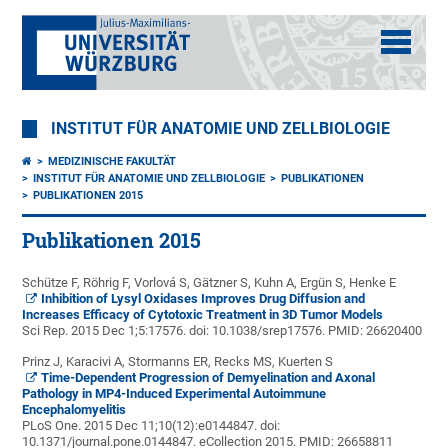
INSTITUT FÜR ANATOMIE UND ZELLBIOLOGIE
MEDIZINISCHE FAKULTÄT
INSTITUT FÜR ANATOMIE UND ZELLBIOLOGIE
PUBLIKATIONEN
PUBLIKATIONEN 2015
Publikationen 2015
Schütze F, Röhrig F, Vorlová S, Gätzner S, Kuhn A, Ergün S, Henke E
Inhibition of Lysyl Oxidases Improves Drug Diffusion and
Increases Efficacy of Cytotoxic Treatment in 3D Tumor Models
Sci Rep. 2015 Dec 1;5:17576. doi: 10.1038/srep17576.
PMID:
26620400
Prinz J, Karacivi A, Stormanns ER, Recks MS, Kuerten S
Time-Dependent Progression of Demyelination and Axonal
Pathology in MP4-Induced Experimental Autoimmune
Encephalomyelitis
PLoS One. 2015 Dec 11;10(12):e0144847. doi:
10.1371/journal.pone.0144847. eCollection 2015.
PMID:
26658811